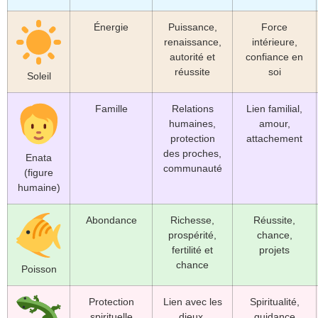
Énergie
Puissance,
Force
renaissance,
intérieure,
autorité et
confiance en
réussite
soi
Soleil
Famille
Relations
Lien familial,
humaines,
amour,
protection
attachement
des proches,
Enata
communauté
(figure
humaine)
Abondance
Richesse,
Réussite,
prospérité,
chance,
fertilité et
projets
chance
Poisson
Protection
Lien avec les
Spiritualité,
spirituelle
dieux,
guidance